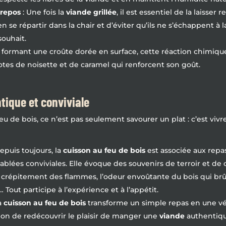
 repos
: Une fois la
viande grillée
, il est essentiel de la laisse
 se répartir dans la chair et d’éviter qu’ils ne s’échappent à 
souhait.
 formant une croûte dorée en surface, cette réaction chimique 
otes de noisette et de caramel qui renforcent son goût.
tique et conviviale
u de bois, ce n’est pas seulement savourer un plat : c’est viv
epuis toujours, la
cuisson au feu de bois
est associée aux repas
blées conviviales. Elle évoque des souvenirs de terroir et de c
 crépitement des flammes, l’odeur envoûtante du bois qui brûl
… Tout participe à l’expérience et à l’appétit.
a
cuisson au feu de bois
transforme un simple repas en une vér
sion de redécouvrir le plaisir de manger une
viande
authentiqu