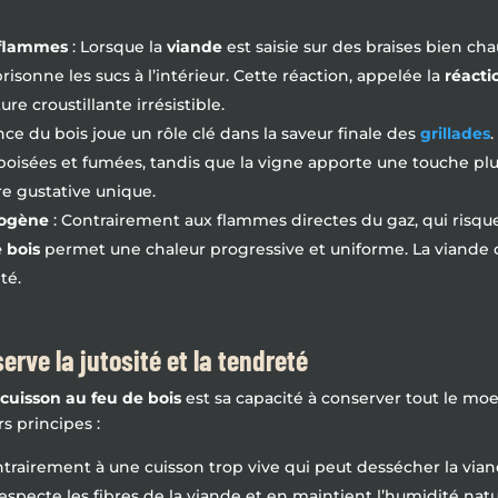
s flammes
: Lorsque la
viande
est saisie sur des braises bien ch
isonne les sucs à l’intérieur. Cette réaction, appelée la
réacti
re croustillante irrésistible.
nce du bois joue un rôle clé dans la saveur finale des
grillades
boisées et fumées, tandis que la vigne apporte une touche plu
re gustative unique.
mogène
: Contrairement aux flammes directes du gaz, qui risque
 bois
permet une chaleur progressive et uniforme. La viande cu
té.
rve la jutosité et la tendreté
a
cuisson au feu de bois
est sa capacité à conserver tout le moe
s principes :
ntrairement à une cuisson trop vive qui peut dessécher la vian
specte les fibres de la viande et en maintient l’humidité natu