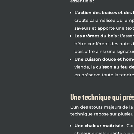
essentiels :
L’action des braises et de
croûte caramélisée qui empr
saveurs et apporte une textu
Les arômes du bois
: L’esse
hêtre confèrent des notes 
bois offre ainsi une signatu
Une cuisson douce et ho
viande, la
cuisson au feu de
en préserve toute la tendre
Une technique qui prése
L’un des atouts majeurs de l
technique repose sur plusieur
Une chaleur maîtrisée
: Co
chaleur enveloppante qui re