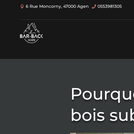
6 Rue Moncorny, 47000 Agen
0553981305


Pourquo
bois su