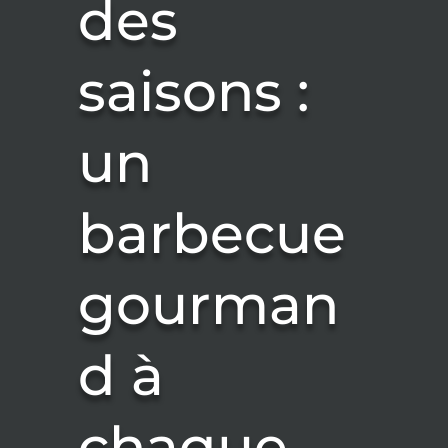
des
saisons :
un
barbecue
gourman
d à
chaque