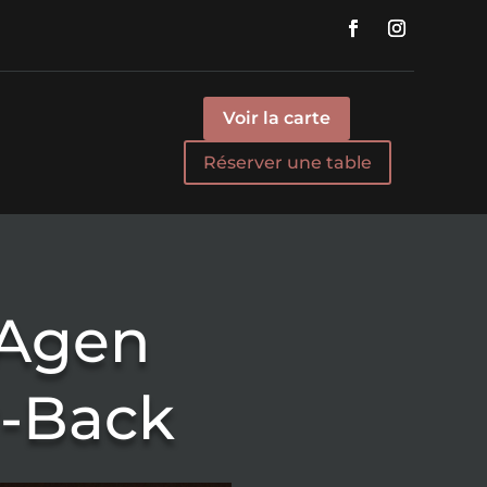
Voir la carte
Réserver une table
 Agen
r-Back