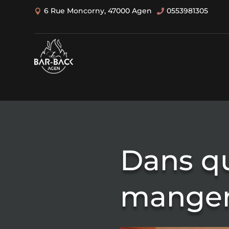
6 Rue Moncorny, 47000 Agen
0553981305


Dans qu
manger 