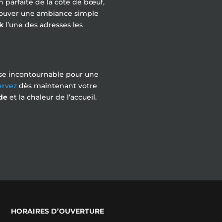
n parfaite de la côte de bœuf,
retrouver une ambiance simple
k
l’une des adresses les
esse incontournable pour une
ervez
dès maintenant votre
de
et la chaleur de l’accueil.
HORAIRES D’OUVERTURE