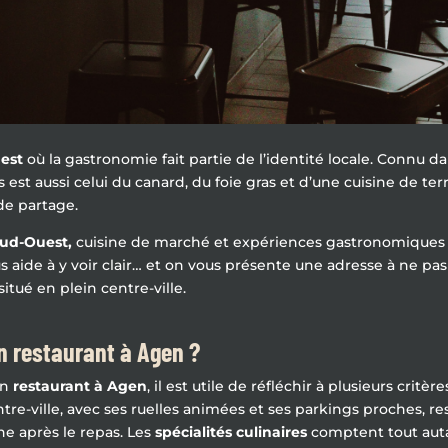
est
où la gastronomie fait partie de l’identité locale. Connu 
 est aussi celui du canard, du foie gras et d’une cuisine de terr
de partage.
Sud-Ouest,
cuisine de marché et expériences gastronomiques co
ous aide à y voir clair… et on vous présente une adresse à ne p
situé en plein centre-ville.
n restaurant à Agen ?
un
restaurant à Agen
, il est utile de réfléchir à plusieurs critèr
ntre-ville, avec ses ruelles animées et ses parkings proches, re
ne après le repas. Les
spécialités
culinaires
comptent tout auta