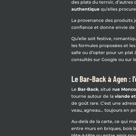
des plats du terroir, d’autre
authentique
qu’elles procure
La provenance des produits jo
confiance et donne envie de r
Qu’elle soit festive, romantiq
les formules proposées et les
salle ou d’opter pour un plat
consultés sur Google ou sur l
Le Bar-Back à Agen : l’
Le
Bar-Back
, situé
rue Monco
tourne autour de la
viande et
de goût rare. C’est une adres
veau, agneau… toujours en p
Au-delà de la carte, ce qui mar
entre murs en briques, bois b
tête-à-tête ou entre amis pour