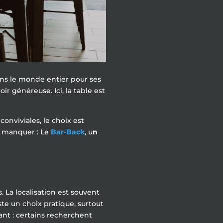
dans le monde entier pour ses
oir généreuse. Ici, la table est
nviviales, le choix est
as manquer : Le
Bar-Back
, u
n
es. La localisation est souvent
ste un choix pratique, surtout
nt : certains recherchent