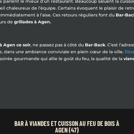
ui parlent le mieux d’un restaurant. Beaucoup saluent la cuisso
ccueil chaleureux de l’équipe. Certains évoquent le plaisir de 
 immédiatement à l’aise. Ces retours réguliers font du
Bar-Bac
urs de
grillades à Agen.
 Agen ce soir
, ne passez pas à côté du
Bar-Back
. C’est l’adr
e, dans une ambiance conviviale en plein cœur de la ville.
Rés
soirée gourmande qui allie le goût du feu, la qualité de la
vian
BAR À VIANDES ET CUISSON AU FEU DE BOIS À
AGEN (47)