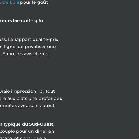
u de bois
pour le
goût
teurs locaux
inspire
as. Le rapport qualité-prix,
 ligne, de privatiser une
nfin, les avis clients,
vraie impression. Ici, tout
fère aux plats une profondeur
ionnées avec soin : bœuf,
ur typique du
Sud-Ouest,
n couple pour un dîner en
ficace, et contribue à