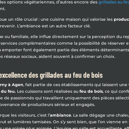
s des options végétariennes, d’autres encore des
grillades au fe
nt.
ue un rôle crucial : une cuisine maison qui valorise les
produc
evenir. L’ambiance est un autre facteur clé.
ue ou familiale, elle influe directement sur la perception du rep
 services complémentaires comme la possibilité de réserver en
 à emporter font également partie des éléments déterminants. E
es réseaux sociaux, aident souvent à confirmer un choix.
excellence des grillades au feu de bois
rny à Agen
, fait partie de ces établissements qui laissent une 
 du feu.
Les cuissons sont réalisées au
feu de bois
, ce qui con
se de passionnés qui travaillent uniquement des pièces sélect
rovenance de producteurs sérieux et engagés.
que les visiteurs, c’est l’
ambiance
. La salle dégage une chale
rut et lumières tamisées. On s’y sent bien, que l’on vienne e
 une soirée plus animée. L’équipe en salle est accueillante, ef